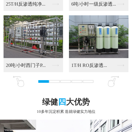
6吨/小时一级反渗透...
20吨/小时西门子P...
RO反渗透净化水设备
9T/H RO反渗透...
绿健
四
大优势
10多年沉淀积累 造就绿健实力地位