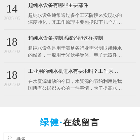
于清洗硅片、光刻、蚀刻等工艺。例如，芯片
超纯水设备有哪些主要部件
14
制造中，需要使用超纯水将硅片表面的杂质清
超纯水设备通常通过多个工艺阶段来实现水的
洗干净，以确保芯片的性能和良品率。哪怕是
2025-05
深度净化，其工作原理主要包括以下几个方
极其微量的杂质，都可能导致芯片电路短路或
面： 1.预处理原理 1.多介质过滤：利用砂滤器
其他性能问题
等设备，通过不同粒径的石英砂、无烟煤等介
超纯水设备控制系统还能这样控制
18
质，以物理拦截的方式去除水中的大颗粒杂
超纯水设备是用于满足各行业需求制取超纯水
质、悬浮物等，降低水的浊度，保护后续设备
2022-02
的设备，一般用于光伏半导体、电子元器件、
免受颗粒物质的磨损和堵塞。 2.活性炭吸附：
光电材料、生物质能源等行业。超纯水设备控
借助活性
制系统是十分的重要，控制着整一套超纯水设
工业用的纯水机进水有要求吗？工作原理什么？
18
备能正常工作，减少人工操作，提高效率。超
在水资源短缺的今日，水资源的节约利用是我
纯水设备控制系统采用全自动PLC人机界面控
2022-02
国所有公民都关心的一件事情，为了提高水资
制对水处理系统进行自动监测控制，可进行自
源的利用率，科研人员也在不断的创新中，工
动与手动运行方式
业用的纯水设备可以满足用户的出水水质要
求，那么纯水设备对于进水的水质是否有要求
呢，设备的工作原理是什么呢？ 工业纯水设
在线留言
备根据进水的原水质以及出水的水质要求不一
样的，设备主要由原水