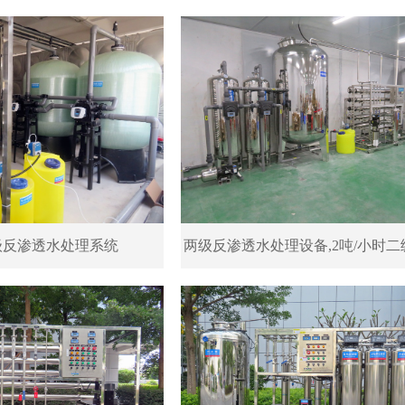
 二级反渗透水处理系统
两级反渗透水处理设备,2吨/小时二级