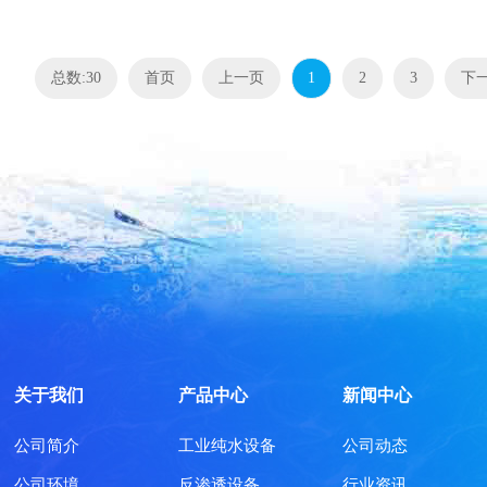
总数:30
首页
上一页
1
2
3
下
关于我们
产品中心
新闻中心
公司简介
工业纯水设备
公司动态
公司环境
反渗透设备
行业资讯