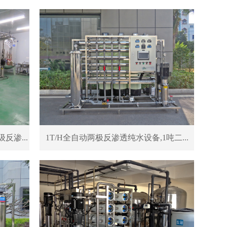
反渗...
1T/H全自动两极反渗透纯水设备,1吨二...