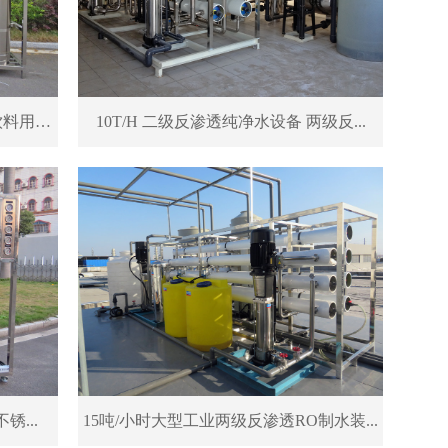
饮料用二
10T/H 二级反渗透纯净水设备 两级反...
锈...
15吨/小时大型工业两级反渗透RO制水装...