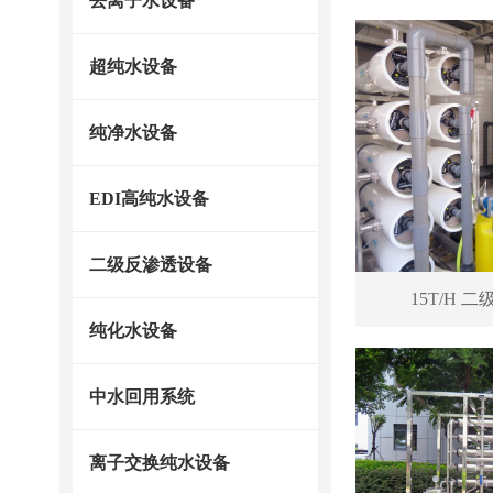
去离子水设备
超纯水设备
纯净水设备
EDI高纯水设备
二级反渗透设备
15T/H
纯化水设备
中水回用系统
离子交换纯水设备