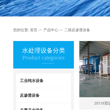
您的位置:
首页
->
产品中心
->
二级反渗透设备
水处理设备分类
Product categories
工业纯水设备
反渗透设备
20T/