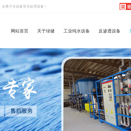
、去离子水设备等水处理设备！
网站首页
关于绿健
工业纯水设备
反渗透设备