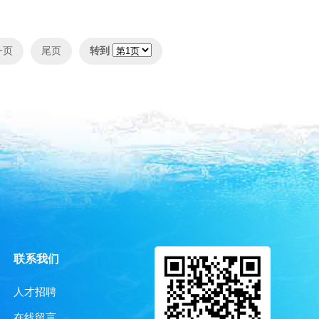
一页
尾页
转到
联系我们
人才招聘
在线留言