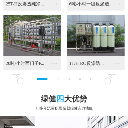
6吨/小时一级反渗透...
20吨/小时西门子P...
RO反渗透净化水设备
9T/H RO反渗透...
绿健
四
大优势
10多年沉淀积累 造就绿健实力地位