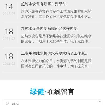
于清洗硅片、光刻、蚀刻等工艺。例如，芯片
超纯水设备有哪些主要部件
14
制造中，需要使用超纯水将硅片表面的杂质清
超纯水设备通常通过多个工艺阶段来实现水的
洗干净，以确保芯片的性能和良品率。哪怕是
2025-05
深度净化，其工作原理主要包括以下几个方
极其微量的杂质，都可能导致芯片电路短路或
面： 1.预处理原理 1.多介质过滤：利用砂滤器
其他性能问题
等设备，通过不同粒径的石英砂、无烟煤等介
超纯水设备控制系统还能这样控制
18
质，以物理拦截的方式去除水中的大颗粒杂
超纯水设备是用于满足各行业需求制取超纯水
质、悬浮物等，降低水的浊度，保护后续设备
2022-02
的设备，一般用于光伏半导体、电子元器件、
免受颗粒物质的磨损和堵塞。 2.活性炭吸附：
光电材料、生物质能源等行业。超纯水设备控
借助活性
制系统是十分的重要，控制着整一套超纯水设
工业用的纯水机进水有要求吗？工作原理什么？
18
备能正常工作，减少人工操作，提高效率。超
在水资源短缺的今日，水资源的节约利用是我
纯水设备控制系统采用全自动PLC人机界面控
2022-02
国所有公民都关心的一件事情，为了提高水资
制对水处理系统进行自动监测控制，可进行自
源的利用率，科研人员也在不断的创新中，工
动与手动运行方式
业用的纯水设备可以满足用户的出水水质要
求，那么纯水设备对于进水的水质是否有要求
呢，设备的工作原理是什么呢？ 工业纯水设
在线留言
备根据进水的原水质以及出水的水质要求不一
样的，设备主要由原水