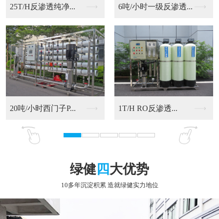
6吨/小时一级反渗透...
20吨/小时西门子P...
RO反渗透净化水设备
9T/H RO反渗透...
绿健
四
大优势
10多年沉淀积累 造就绿健实力地位