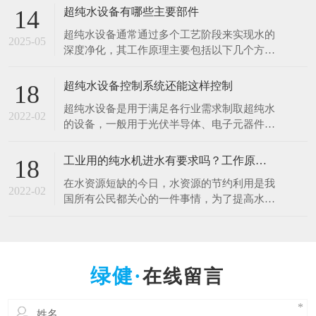
于清洗硅片、光刻、蚀刻等工艺。例如，芯片
超纯水设备有哪些主要部件
14
制造中，需要使用超纯水将硅片表面的杂质清
超纯水设备通常通过多个工艺阶段来实现水的
洗干净，以确保芯片的性能和良品率。哪怕是
2025-05
深度净化，其工作原理主要包括以下几个方
极其微量的杂质，都可能导致芯片电路短路或
面： 1.预处理原理 1.多介质过滤：利用砂滤器
其他性能问题
等设备，通过不同粒径的石英砂、无烟煤等介
超纯水设备控制系统还能这样控制
18
质，以物理拦截的方式去除水中的大颗粒杂
超纯水设备是用于满足各行业需求制取超纯水
质、悬浮物等，降低水的浊度，保护后续设备
2022-02
的设备，一般用于光伏半导体、电子元器件、
免受颗粒物质的磨损和堵塞。 2.活性炭吸附：
光电材料、生物质能源等行业。超纯水设备控
借助活性
制系统是十分的重要，控制着整一套超纯水设
工业用的纯水机进水有要求吗？工作原理什么？
18
备能正常工作，减少人工操作，提高效率。超
在水资源短缺的今日，水资源的节约利用是我
纯水设备控制系统采用全自动PLC人机界面控
2022-02
国所有公民都关心的一件事情，为了提高水资
制对水处理系统进行自动监测控制，可进行自
源的利用率，科研人员也在不断的创新中，工
动与手动运行方式
业用的纯水设备可以满足用户的出水水质要
求，那么纯水设备对于进水的水质是否有要求
呢，设备的工作原理是什么呢？ 工业纯水设
在线留言
备根据进水的原水质以及出水的水质要求不一
样的，设备主要由原水