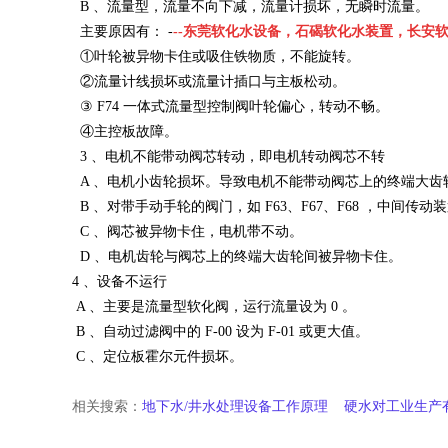
B 、流量型，流量不向下减，流量计损坏，无瞬时流量。
主要原因有： -
--
东莞软化水设备，石碣软化水装置，长安
①叶轮被异物卡住或吸住铁物质，不能旋转。
②流量计线损坏或流量计插口与主板松动。
③ F74 一体式流量型控制阀叶轮偏心，转动不畅。
④主控板故障。
3 、电机不能带动阀芯转动，即电机转动阀芯不转
A 、电机小齿轮损坏。导致电机不能带动阀芯上的终端大齿
B 、对带手动手轮的阀门，如 F63、F67、F68 ，中间
C 、阀芯被异物卡住，电机带不动。
D 、电机齿轮与阀芯上的终端大齿轮间被异物卡住。
4 、设备不运行
A 、主要是流量型软化阀，运行流量设为 0 。
B 、自动过滤阀中的 F-00 设为 F-01 或更大值。
C 、定位板霍尔元件损坏。
相关搜索：
地下水/井水处理设备工作原理
硬水对工业生产