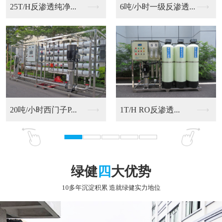
6吨/小时一级反渗透...
20吨/小时西门子P...
RO反渗透净化水设备
9T/H RO反渗透...
绿健
四
大优势
10多年沉淀积累 造就绿健实力地位