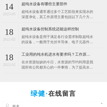
于清洗硅片、光刻、蚀刻等工艺。例如，芯片
超纯水设备有哪些主要部件
14
制造中，需要使用超纯水将硅片表面的杂质清
超纯水设备通常通过多个工艺阶段来实现水的
洗干净，以确保芯片的性能和良品率。哪怕是
2025-05
深度净化，其工作原理主要包括以下几个方
极其微量的杂质，都可能导致芯片电路短路或
面： 1.预处理原理 1.多介质过滤：利用砂滤器
其他性能问题
等设备，通过不同粒径的石英砂、无烟煤等介
超纯水设备控制系统还能这样控制
18
质，以物理拦截的方式去除水中的大颗粒杂
超纯水设备是用于满足各行业需求制取超纯水
质、悬浮物等，降低水的浊度，保护后续设备
2022-02
的设备，一般用于光伏半导体、电子元器件、
免受颗粒物质的磨损和堵塞。 2.活性炭吸附：
光电材料、生物质能源等行业。超纯水设备控
借助活性
制系统是十分的重要，控制着整一套超纯水设
工业用的纯水机进水有要求吗？工作原理什么？
18
备能正常工作，减少人工操作，提高效率。超
在水资源短缺的今日，水资源的节约利用是我
纯水设备控制系统采用全自动PLC人机界面控
2022-02
国所有公民都关心的一件事情，为了提高水资
制对水处理系统进行自动监测控制，可进行自
源的利用率，科研人员也在不断的创新中，工
动与手动运行方式
业用的纯水设备可以满足用户的出水水质要
求，那么纯水设备对于进水的水质是否有要求
呢，设备的工作原理是什么呢？ 工业纯水设
在线留言
备根据进水的原水质以及出水的水质要求不一
样的，设备主要由原水