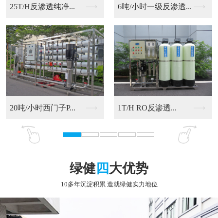
6吨/小时一级反渗透...
20吨/小时西门子P...
RO反渗透净化水设备
9T/H RO反渗透...
绿健
四
大优势
10多年沉淀积累 造就绿健实力地位