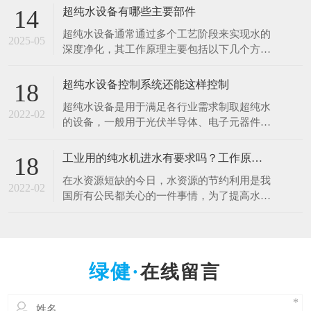
于清洗硅片、光刻、蚀刻等工艺。例如，芯片
超纯水设备有哪些主要部件
14
制造中，需要使用超纯水将硅片表面的杂质清
超纯水设备通常通过多个工艺阶段来实现水的
洗干净，以确保芯片的性能和良品率。哪怕是
2025-05
深度净化，其工作原理主要包括以下几个方
极其微量的杂质，都可能导致芯片电路短路或
面： 1.预处理原理 1.多介质过滤：利用砂滤器
其他性能问题
等设备，通过不同粒径的石英砂、无烟煤等介
超纯水设备控制系统还能这样控制
18
质，以物理拦截的方式去除水中的大颗粒杂
超纯水设备是用于满足各行业需求制取超纯水
质、悬浮物等，降低水的浊度，保护后续设备
2022-02
的设备，一般用于光伏半导体、电子元器件、
免受颗粒物质的磨损和堵塞。 2.活性炭吸附：
光电材料、生物质能源等行业。超纯水设备控
借助活性
制系统是十分的重要，控制着整一套超纯水设
工业用的纯水机进水有要求吗？工作原理什么？
18
备能正常工作，减少人工操作，提高效率。超
在水资源短缺的今日，水资源的节约利用是我
纯水设备控制系统采用全自动PLC人机界面控
2022-02
国所有公民都关心的一件事情，为了提高水资
制对水处理系统进行自动监测控制，可进行自
源的利用率，科研人员也在不断的创新中，工
动与手动运行方式
业用的纯水设备可以满足用户的出水水质要
求，那么纯水设备对于进水的水质是否有要求
呢，设备的工作原理是什么呢？ 工业纯水设
在线留言
备根据进水的原水质以及出水的水质要求不一
样的，设备主要由原水