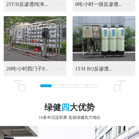
6吨/小时一级反渗透...
20吨/小时西门子P...
RO反渗透净化水设备
9T/H RO反渗透...
绿健
四
大优势
10多年沉淀积累 造就绿健实力地位