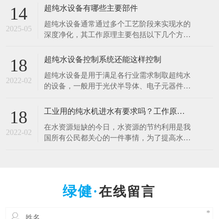
于清洗硅片、光刻、蚀刻等工艺。例如，芯片
超纯水设备有哪些主要部件
14
制造中，需要使用超纯水将硅片表面的杂质清
超纯水设备通常通过多个工艺阶段来实现水的
洗干净，以确保芯片的性能和良品率。哪怕是
2025-05
深度净化，其工作原理主要包括以下几个方
极其微量的杂质，都可能导致芯片电路短路或
面： 1.预处理原理 1.多介质过滤：利用砂滤器
其他性能问题
等设备，通过不同粒径的石英砂、无烟煤等介
超纯水设备控制系统还能这样控制
18
质，以物理拦截的方式去除水中的大颗粒杂
超纯水设备是用于满足各行业需求制取超纯水
质、悬浮物等，降低水的浊度，保护后续设备
2022-02
的设备，一般用于光伏半导体、电子元器件、
免受颗粒物质的磨损和堵塞。 2.活性炭吸附：
光电材料、生物质能源等行业。超纯水设备控
借助活性
制系统是十分的重要，控制着整一套超纯水设
工业用的纯水机进水有要求吗？工作原理什么？
18
备能正常工作，减少人工操作，提高效率。超
在水资源短缺的今日，水资源的节约利用是我
纯水设备控制系统采用全自动PLC人机界面控
2022-02
国所有公民都关心的一件事情，为了提高水资
制对水处理系统进行自动监测控制，可进行自
源的利用率，科研人员也在不断的创新中，工
动与手动运行方式
业用的纯水设备可以满足用户的出水水质要
求，那么纯水设备对于进水的水质是否有要求
呢，设备的工作原理是什么呢？ 工业纯水设
在线留言
备根据进水的原水质以及出水的水质要求不一
样的，设备主要由原水