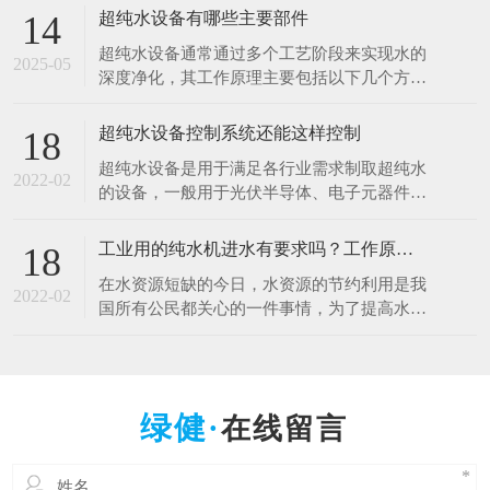
于清洗硅片、光刻、蚀刻等工艺。例如，芯片
超纯水设备有哪些主要部件
14
制造中，需要使用超纯水将硅片表面的杂质清
超纯水设备通常通过多个工艺阶段来实现水的
洗干净，以确保芯片的性能和良品率。哪怕是
2025-05
深度净化，其工作原理主要包括以下几个方
极其微量的杂质，都可能导致芯片电路短路或
面： 1.预处理原理 1.多介质过滤：利用砂滤器
其他性能问题
等设备，通过不同粒径的石英砂、无烟煤等介
超纯水设备控制系统还能这样控制
18
质，以物理拦截的方式去除水中的大颗粒杂
超纯水设备是用于满足各行业需求制取超纯水
质、悬浮物等，降低水的浊度，保护后续设备
2022-02
的设备，一般用于光伏半导体、电子元器件、
免受颗粒物质的磨损和堵塞。 2.活性炭吸附：
光电材料、生物质能源等行业。超纯水设备控
借助活性
制系统是十分的重要，控制着整一套超纯水设
工业用的纯水机进水有要求吗？工作原理什么？
18
备能正常工作，减少人工操作，提高效率。超
在水资源短缺的今日，水资源的节约利用是我
纯水设备控制系统采用全自动PLC人机界面控
2022-02
国所有公民都关心的一件事情，为了提高水资
制对水处理系统进行自动监测控制，可进行自
源的利用率，科研人员也在不断的创新中，工
动与手动运行方式
业用的纯水设备可以满足用户的出水水质要
求，那么纯水设备对于进水的水质是否有要求
呢，设备的工作原理是什么呢？ 工业纯水设
在线留言
备根据进水的原水质以及出水的水质要求不一
样的，设备主要由原水