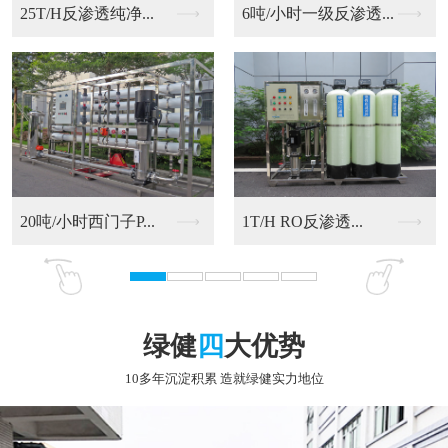
6吨/小时一级反渗透...
20吨/小时西门子P...
RO反渗透净化水设备
9T/H RO反渗透...
绿健
四
大优势
10多年沉淀积累 造就绿健实力地位