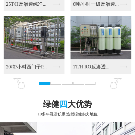
6吨/小时一级反渗透...
20吨/小时西门子P...
RO反渗透净化水设备
9T/H RO反渗透...
绿健
四
大优势
10多年沉淀积累 造就绿健实力地位