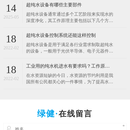
于清洗硅片、光刻、蚀刻等工艺。例如，芯片
超纯水设备有哪些主要部件
14
制造中，需要使用超纯水将硅片表面的杂质清
超纯水设备通常通过多个工艺阶段来实现水的
洗干净，以确保芯片的性能和良品率。哪怕是
2025-05
深度净化，其工作原理主要包括以下几个方
极其微量的杂质，都可能导致芯片电路短路或
面： 1.预处理原理 1.多介质过滤：利用砂滤器
其他性能问题
等设备，通过不同粒径的石英砂、无烟煤等介
超纯水设备控制系统还能这样控制
18
质，以物理拦截的方式去除水中的大颗粒杂
超纯水设备是用于满足各行业需求制取超纯水
质、悬浮物等，降低水的浊度，保护后续设备
2022-02
的设备，一般用于光伏半导体、电子元器件、
免受颗粒物质的磨损和堵塞。 2.活性炭吸附：
光电材料、生物质能源等行业。超纯水设备控
借助活性
制系统是十分的重要，控制着整一套超纯水设
工业用的纯水机进水有要求吗？工作原理什么？
18
备能正常工作，减少人工操作，提高效率。超
在水资源短缺的今日，水资源的节约利用是我
纯水设备控制系统采用全自动PLC人机界面控
2022-02
国所有公民都关心的一件事情，为了提高水资
制对水处理系统进行自动监测控制，可进行自
源的利用率，科研人员也在不断的创新中，工
动与手动运行方式
业用的纯水设备可以满足用户的出水水质要
求，那么纯水设备对于进水的水质是否有要求
呢，设备的工作原理是什么呢？ 工业纯水设
在线留言
备根据进水的原水质以及出水的水质要求不一
样的，设备主要由原水