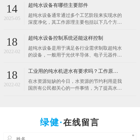
于清洗硅片、光刻、蚀刻等工艺。例如，芯片
超纯水设备有哪些主要部件
14
制造中，需要使用超纯水将硅片表面的杂质清
超纯水设备通常通过多个工艺阶段来实现水的
洗干净，以确保芯片的性能和良品率。哪怕是
2025-05
深度净化，其工作原理主要包括以下几个方
极其微量的杂质，都可能导致芯片电路短路或
面： 1.预处理原理 1.多介质过滤：利用砂滤器
其他性能问题
等设备，通过不同粒径的石英砂、无烟煤等介
超纯水设备控制系统还能这样控制
18
质，以物理拦截的方式去除水中的大颗粒杂
超纯水设备是用于满足各行业需求制取超纯水
质、悬浮物等，降低水的浊度，保护后续设备
2022-02
的设备，一般用于光伏半导体、电子元器件、
免受颗粒物质的磨损和堵塞。 2.活性炭吸附：
光电材料、生物质能源等行业。超纯水设备控
借助活性
制系统是十分的重要，控制着整一套超纯水设
工业用的纯水机进水有要求吗？工作原理什么？
18
备能正常工作，减少人工操作，提高效率。超
在水资源短缺的今日，水资源的节约利用是我
纯水设备控制系统采用全自动PLC人机界面控
2022-02
国所有公民都关心的一件事情，为了提高水资
制对水处理系统进行自动监测控制，可进行自
源的利用率，科研人员也在不断的创新中，工
动与手动运行方式
业用的纯水设备可以满足用户的出水水质要
求，那么纯水设备对于进水的水质是否有要求
呢，设备的工作原理是什么呢？ 工业纯水设
在线留言
备根据进水的原水质以及出水的水质要求不一
样的，设备主要由原水