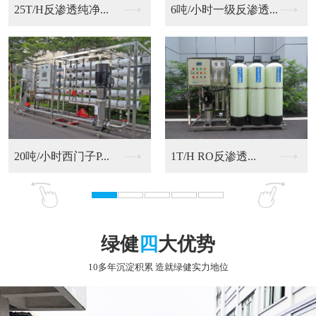
6吨/小时一级反渗透...
20吨/小时西门子P...
RO反渗透净化水设备
9T/H RO反渗透...
绿健
四
大优势
10多年沉淀积累 造就绿健实力地位