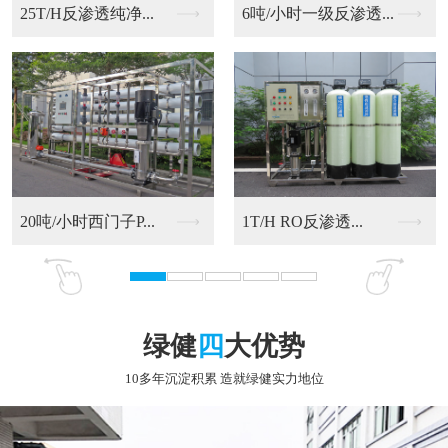
6吨/小时一级反渗透...
20吨/小时西门子P...
RO反渗透净化水设备
9T/H RO反渗透...
绿健
四
大优势
10多年沉淀积累 造就绿健实力地位