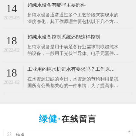
于清洗硅片、光刻、蚀刻等工艺。例如，芯片
超纯水设备有哪些主要部件
14
制造中，需要使用超纯水将硅片表面的杂质清
超纯水设备通常通过多个工艺阶段来实现水的
洗干净，以确保芯片的性能和良品率。哪怕是
2025-05
深度净化，其工作原理主要包括以下几个方
极其微量的杂质，都可能导致芯片电路短路或
面： 1.预处理原理 1.多介质过滤：利用砂滤器
其他性能问题
等设备，通过不同粒径的石英砂、无烟煤等介
超纯水设备控制系统还能这样控制
18
质，以物理拦截的方式去除水中的大颗粒杂
超纯水设备是用于满足各行业需求制取超纯水
质、悬浮物等，降低水的浊度，保护后续设备
2022-02
的设备，一般用于光伏半导体、电子元器件、
免受颗粒物质的磨损和堵塞。 2.活性炭吸附：
光电材料、生物质能源等行业。超纯水设备控
借助活性
制系统是十分的重要，控制着整一套超纯水设
工业用的纯水机进水有要求吗？工作原理什么？
18
备能正常工作，减少人工操作，提高效率。超
在水资源短缺的今日，水资源的节约利用是我
纯水设备控制系统采用全自动PLC人机界面控
2022-02
国所有公民都关心的一件事情，为了提高水资
制对水处理系统进行自动监测控制，可进行自
源的利用率，科研人员也在不断的创新中，工
动与手动运行方式
业用的纯水设备可以满足用户的出水水质要
求，那么纯水设备对于进水的水质是否有要求
呢，设备的工作原理是什么呢？ 工业纯水设
在线留言
备根据进水的原水质以及出水的水质要求不一
样的，设备主要由原水