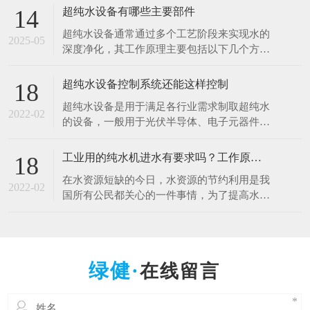
于清洗硅片、光刻、蚀刻等工艺。例如，芯片
超纯水设备有哪些主要部件
14
制造中，需要使用超纯水将硅片表面的杂质清
超纯水设备通常通过多个工艺阶段来实现水的
洗干净，以确保芯片的性能和良品率。哪怕是
2025-05
深度净化，其工作原理主要包括以下几个方
极其微量的杂质，都可能导致芯片电路短路或
面： 1.预处理原理 1.多介质过滤：利用砂滤器
其他性能问题
等设备，通过不同粒径的石英砂、无烟煤等介
超纯水设备控制系统还能这样控制
18
质，以物理拦截的方式去除水中的大颗粒杂
超纯水设备是用于满足各行业需求制取超纯水
质、悬浮物等，降低水的浊度，保护后续设备
2022-02
的设备，一般用于光伏半导体、电子元器件、
免受颗粒物质的磨损和堵塞。 2.活性炭吸附：
光电材料、生物质能源等行业。超纯水设备控
借助活性
制系统是十分的重要，控制着整一套超纯水设
工业用的纯水机进水有要求吗？工作原理什么？
18
备能正常工作，减少人工操作，提高效率。超
在水资源短缺的今日，水资源的节约利用是我
纯水设备控制系统采用全自动PLC人机界面控
2022-02
国所有公民都关心的一件事情，为了提高水资
制对水处理系统进行自动监测控制，可进行自
源的利用率，科研人员也在不断的创新中，工
动与手动运行方式
业用的纯水设备可以满足用户的出水水质要
求，那么纯水设备对于进水的水质是否有要求
呢，设备的工作原理是什么呢？ 工业纯水设
在线留言
备根据进水的原水质以及出水的水质要求不一
样的，设备主要由原水