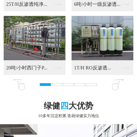
6吨/小时一级反渗透...
20吨/小时西门子P...
RO反渗透净化水设备
9T/H RO反渗透...
绿健
四
大优势
10多年沉淀积累 造就绿健实力地位