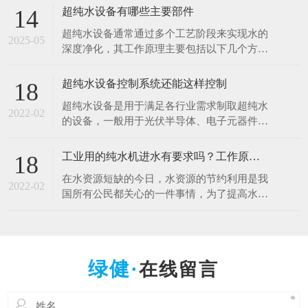
于清洗硅片、光刻、蚀刻等工艺。例如，芯片
超纯水设备有哪些主要部件
14
制造中，需要使用超纯水将硅片表面的杂质清
超纯水设备通常通过多个工艺阶段来实现水的
洗干净，以确保芯片的性能和良品率。哪怕是
2025-05
深度净化，其工作原理主要包括以下几个方
极其微量的杂质，都可能导致芯片电路短路或
面： 1.预处理原理 1.多介质过滤：利用砂滤器
其他性能问题
等设备，通过不同粒径的石英砂、无烟煤等介
超纯水设备控制系统还能这样控制
18
质，以物理拦截的方式去除水中的大颗粒杂
超纯水设备是用于满足各行业需求制取超纯水
质、悬浮物等，降低水的浊度，保护后续设备
2022-02
的设备，一般用于光伏半导体、电子元器件、
免受颗粒物质的磨损和堵塞。 2.活性炭吸附：
光电材料、生物质能源等行业。超纯水设备控
借助活性
制系统是十分的重要，控制着整一套超纯水设
工业用的纯水机进水有要求吗？工作原理什么？
18
备能正常工作，减少人工操作，提高效率。超
在水资源短缺的今日，水资源的节约利用是我
纯水设备控制系统采用全自动PLC人机界面控
2022-02
国所有公民都关心的一件事情，为了提高水资
制对水处理系统进行自动监测控制，可进行自
源的利用率，科研人员也在不断的创新中，工
动与手动运行方式
业用的纯水设备可以满足用户的出水水质要
求，那么纯水设备对于进水的水质是否有要求
呢，设备的工作原理是什么呢？ 工业纯水设
在线留言
备根据进水的原水质以及出水的水质要求不一
样的，设备主要由原水