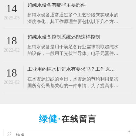
于清洗硅片、光刻、蚀刻等工艺。例如，芯片
超纯水设备有哪些主要部件
14
制造中，需要使用超纯水将硅片表面的杂质清
超纯水设备通常通过多个工艺阶段来实现水的
洗干净，以确保芯片的性能和良品率。哪怕是
2025-05
深度净化，其工作原理主要包括以下几个方
极其微量的杂质，都可能导致芯片电路短路或
面： 1.预处理原理 1.多介质过滤：利用砂滤器
其他性能问题
等设备，通过不同粒径的石英砂、无烟煤等介
超纯水设备控制系统还能这样控制
18
质，以物理拦截的方式去除水中的大颗粒杂
超纯水设备是用于满足各行业需求制取超纯水
质、悬浮物等，降低水的浊度，保护后续设备
2022-02
的设备，一般用于光伏半导体、电子元器件、
免受颗粒物质的磨损和堵塞。 2.活性炭吸附：
光电材料、生物质能源等行业。超纯水设备控
借助活性
制系统是十分的重要，控制着整一套超纯水设
工业用的纯水机进水有要求吗？工作原理什么？
18
备能正常工作，减少人工操作，提高效率。超
在水资源短缺的今日，水资源的节约利用是我
纯水设备控制系统采用全自动PLC人机界面控
2022-02
国所有公民都关心的一件事情，为了提高水资
制对水处理系统进行自动监测控制，可进行自
源的利用率，科研人员也在不断的创新中，工
动与手动运行方式
业用的纯水设备可以满足用户的出水水质要
求，那么纯水设备对于进水的水质是否有要求
呢，设备的工作原理是什么呢？ 工业纯水设
在线留言
备根据进水的原水质以及出水的水质要求不一
样的，设备主要由原水