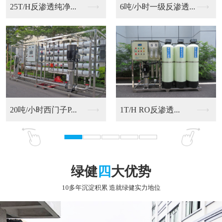
6吨/小时一级反渗透...
20吨/小时西门子P...
RO反渗透净化水设备
9T/H RO反渗透...
绿健
四
大优势
10多年沉淀积累 造就绿健实力地位