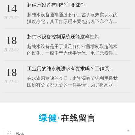
于清洗硅片、光刻、蚀刻等工艺。例如，芯片
超纯水设备有哪些主要部件
14
制造中，需要使用超纯水将硅片表面的杂质清
超纯水设备通常通过多个工艺阶段来实现水的
洗干净，以确保芯片的性能和良品率。哪怕是
2025-05
深度净化，其工作原理主要包括以下几个方
极其微量的杂质，都可能导致芯片电路短路或
面： 1.预处理原理 1.多介质过滤：利用砂滤器
其他性能问题
等设备，通过不同粒径的石英砂、无烟煤等介
超纯水设备控制系统还能这样控制
18
质，以物理拦截的方式去除水中的大颗粒杂
超纯水设备是用于满足各行业需求制取超纯水
质、悬浮物等，降低水的浊度，保护后续设备
2022-02
的设备，一般用于光伏半导体、电子元器件、
免受颗粒物质的磨损和堵塞。 2.活性炭吸附：
光电材料、生物质能源等行业。超纯水设备控
借助活性
制系统是十分的重要，控制着整一套超纯水设
工业用的纯水机进水有要求吗？工作原理什么？
18
备能正常工作，减少人工操作，提高效率。超
在水资源短缺的今日，水资源的节约利用是我
纯水设备控制系统采用全自动PLC人机界面控
2022-02
国所有公民都关心的一件事情，为了提高水资
制对水处理系统进行自动监测控制，可进行自
源的利用率，科研人员也在不断的创新中，工
动与手动运行方式
业用的纯水设备可以满足用户的出水水质要
求，那么纯水设备对于进水的水质是否有要求
呢，设备的工作原理是什么呢？ 工业纯水设
在线留言
备根据进水的原水质以及出水的水质要求不一
样的，设备主要由原水