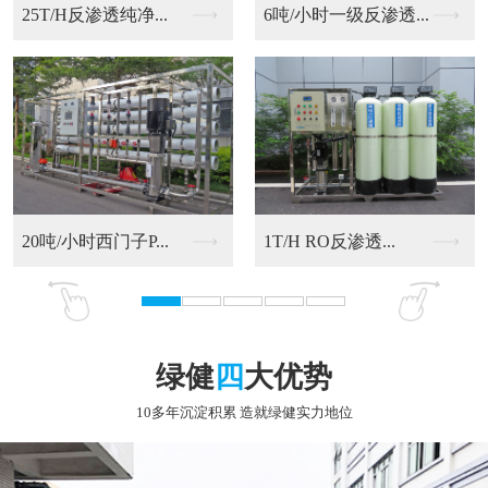
6吨/小时一级反渗透...
20吨/小时西门子P...
RO反渗透净化水设备
9T/H RO反渗透...
绿健
四
大优势
10多年沉淀积累 造就绿健实力地位