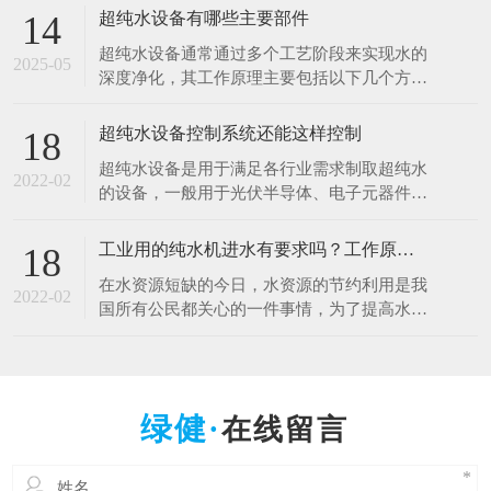
于清洗硅片、光刻、蚀刻等工艺。例如，芯片
超纯水设备有哪些主要部件
14
制造中，需要使用超纯水将硅片表面的杂质清
超纯水设备通常通过多个工艺阶段来实现水的
洗干净，以确保芯片的性能和良品率。哪怕是
2025-05
深度净化，其工作原理主要包括以下几个方
极其微量的杂质，都可能导致芯片电路短路或
面： 1.预处理原理 1.多介质过滤：利用砂滤器
其他性能问题
等设备，通过不同粒径的石英砂、无烟煤等介
超纯水设备控制系统还能这样控制
18
质，以物理拦截的方式去除水中的大颗粒杂
超纯水设备是用于满足各行业需求制取超纯水
质、悬浮物等，降低水的浊度，保护后续设备
2022-02
的设备，一般用于光伏半导体、电子元器件、
免受颗粒物质的磨损和堵塞。 2.活性炭吸附：
光电材料、生物质能源等行业。超纯水设备控
借助活性
制系统是十分的重要，控制着整一套超纯水设
工业用的纯水机进水有要求吗？工作原理什么？
18
备能正常工作，减少人工操作，提高效率。超
在水资源短缺的今日，水资源的节约利用是我
纯水设备控制系统采用全自动PLC人机界面控
2022-02
国所有公民都关心的一件事情，为了提高水资
制对水处理系统进行自动监测控制，可进行自
源的利用率，科研人员也在不断的创新中，工
动与手动运行方式
业用的纯水设备可以满足用户的出水水质要
求，那么纯水设备对于进水的水质是否有要求
呢，设备的工作原理是什么呢？ 工业纯水设
在线留言
备根据进水的原水质以及出水的水质要求不一
样的，设备主要由原水