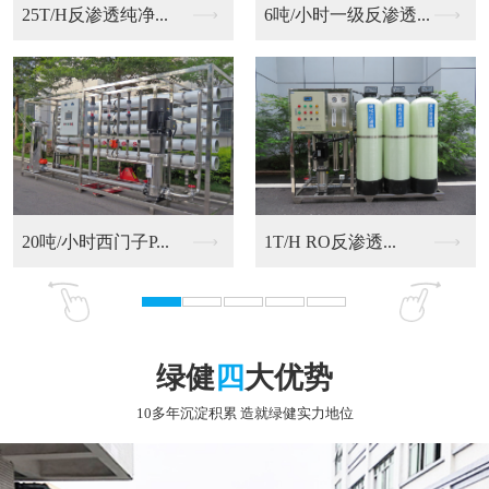
6吨/小时一级反渗透...
20吨/小时西门子P...
RO反渗透净化水设备
9T/H RO反渗透...
绿健
四
大优势
10多年沉淀积累 造就绿健实力地位