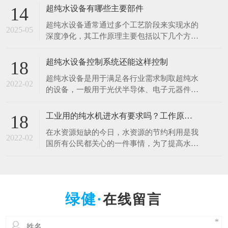
于清洗硅片、光刻、蚀刻等工艺。例如，芯片
超纯水设备有哪些主要部件
14
制造中，需要使用超纯水将硅片表面的杂质清
超纯水设备通常通过多个工艺阶段来实现水的
洗干净，以确保芯片的性能和良品率。哪怕是
2025-05
深度净化，其工作原理主要包括以下几个方
极其微量的杂质，都可能导致芯片电路短路或
面： 1.预处理原理 1.多介质过滤：利用砂滤器
其他性能问题
等设备，通过不同粒径的石英砂、无烟煤等介
超纯水设备控制系统还能这样控制
18
质，以物理拦截的方式去除水中的大颗粒杂
超纯水设备是用于满足各行业需求制取超纯水
质、悬浮物等，降低水的浊度，保护后续设备
2022-02
的设备，一般用于光伏半导体、电子元器件、
免受颗粒物质的磨损和堵塞。 2.活性炭吸附：
光电材料、生物质能源等行业。超纯水设备控
借助活性
制系统是十分的重要，控制着整一套超纯水设
工业用的纯水机进水有要求吗？工作原理什么？
18
备能正常工作，减少人工操作，提高效率。超
在水资源短缺的今日，水资源的节约利用是我
纯水设备控制系统采用全自动PLC人机界面控
2022-02
国所有公民都关心的一件事情，为了提高水资
制对水处理系统进行自动监测控制，可进行自
源的利用率，科研人员也在不断的创新中，工
动与手动运行方式
业用的纯水设备可以满足用户的出水水质要
求，那么纯水设备对于进水的水质是否有要求
呢，设备的工作原理是什么呢？ 工业纯水设
在线留言
备根据进水的原水质以及出水的水质要求不一
样的，设备主要由原水