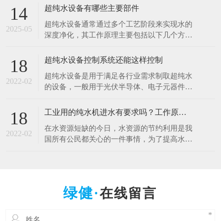
于清洗硅片、光刻、蚀刻等工艺。例如，芯片
超纯水设备有哪些主要部件
14
制造中，需要使用超纯水将硅片表面的杂质清
超纯水设备通常通过多个工艺阶段来实现水的
洗干净，以确保芯片的性能和良品率。哪怕是
2025-05
深度净化，其工作原理主要包括以下几个方
极其微量的杂质，都可能导致芯片电路短路或
面： 1.预处理原理 1.多介质过滤：利用砂滤器
其他性能问题
等设备，通过不同粒径的石英砂、无烟煤等介
超纯水设备控制系统还能这样控制
18
质，以物理拦截的方式去除水中的大颗粒杂
超纯水设备是用于满足各行业需求制取超纯水
质、悬浮物等，降低水的浊度，保护后续设备
2022-02
的设备，一般用于光伏半导体、电子元器件、
免受颗粒物质的磨损和堵塞。 2.活性炭吸附：
光电材料、生物质能源等行业。超纯水设备控
借助活性
制系统是十分的重要，控制着整一套超纯水设
工业用的纯水机进水有要求吗？工作原理什么？
18
备能正常工作，减少人工操作，提高效率。超
在水资源短缺的今日，水资源的节约利用是我
纯水设备控制系统采用全自动PLC人机界面控
2022-02
国所有公民都关心的一件事情，为了提高水资
制对水处理系统进行自动监测控制，可进行自
源的利用率，科研人员也在不断的创新中，工
动与手动运行方式
业用的纯水设备可以满足用户的出水水质要
求，那么纯水设备对于进水的水质是否有要求
呢，设备的工作原理是什么呢？ 工业纯水设
在线留言
备根据进水的原水质以及出水的水质要求不一
样的，设备主要由原水