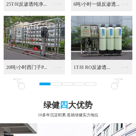
6吨/小时一级反渗透...
20吨/小时西门子P...
RO反渗透净化水设备
9T/H RO反渗透...
绿健
四
大优势
10多年沉淀积累 造就绿健实力地位