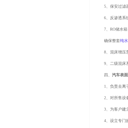
5、保安过滤
6、反渗透系
7、
RO
储水箱
确保整套
纯
8、混床增压
9、二级混床
四、
汽车表
1、负责去离
2
、对所售设
3
、为客户建
4
、设立专门