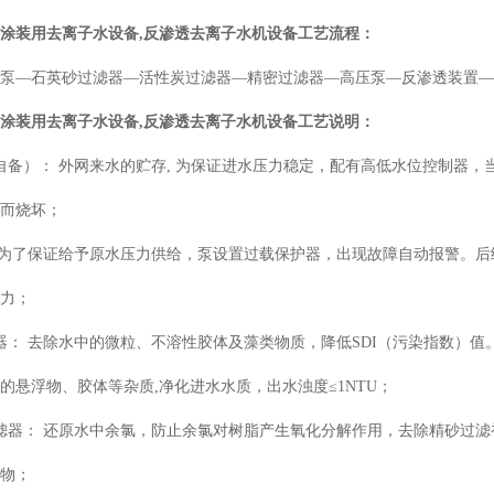
面涂装用去离子水设备
,
反渗透去离子水机设备工艺流程：
水泵
—
石英砂过滤器
—
活性炭过滤器
—
精密过滤器
—
高压泵
—
反渗透装置
面涂装用去离子水设备
,
反渗透去离子水机设备工艺说明：
自备）： 外网来水的贮存
,
为保证进水压力稳定，配有高低水位控制器，
水而烧坏；
 为了保证给予原水压力供给，泵设置过载保护器，出现故障自动报警。后
动力；
器： 去除水中的微粒、不溶性胶体及藻类物质，降低
SDI
（污染指数）值
中的悬浮物、胶体等杂质
,
净化进水水质，出水浊度≤
1NTU
；
滤器： 还原水中余氯，防止余氯对树脂产生氧化分解作用，去除精砂过滤
机物；