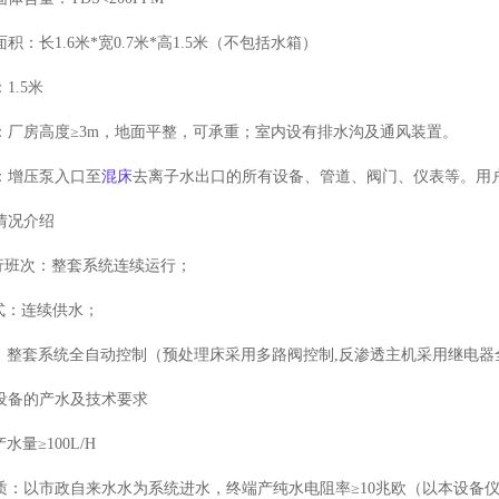
面积：长
1.6
米
*
宽
0.7
米
*
高
1.5
米（不包括水箱）
：
1.5
米
：厂房高度≥
3m
，地面平整，可承重；室内设有排水沟及通风装置。
：增压泵入口至
混床
去离子水出口的所有设备、管道、阀门、仪表等。用
情况介绍
行班次：整套系统连续运行；
式：连续供水；
：整套系统全自动控制（预处理床采用多路阀控制
,
反渗透主机采用继电器
设备的
产水及技术要求
产水量≥
100L/H
质：以市政自来水水为系统进水，终端产纯水电阻率≥
10
兆欧（以本设备