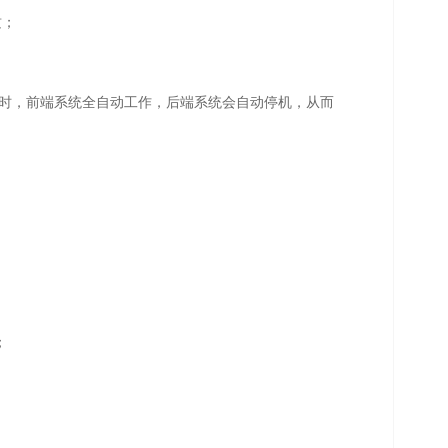
质；
时，前端
系统全自动工作，后端系统会自动停机，从而
；