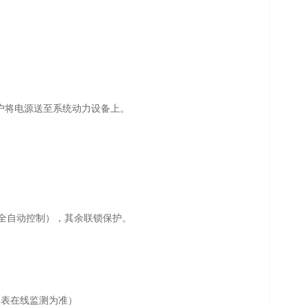
户将电源
送至系统动力设备上。
全自
动控制），其余联锁保护。
仪
表在线监测为准）