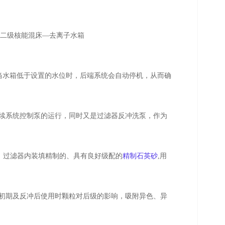
—
二级核能混床
—
去离子水箱
当水箱低
于设置的水位时，后端系统会自动停机，从而确
续
系统控制泵的运行，同时又是过滤器反冲洗泵，作为
。过滤器内装填精制的、具有良好级配的
精制石英砂
,
用
初期及反
冲后使用时颗粒对后级的影响，吸附异色、异