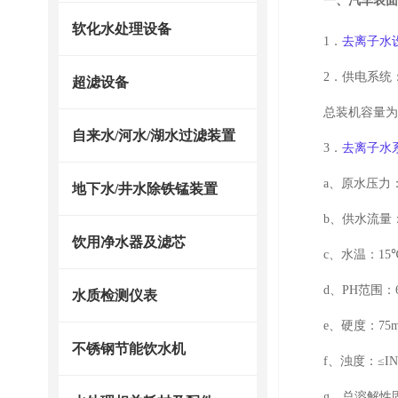
一、汽车表
软化水处理设备
1．
去离子水
2．供电系统
超滤设备
总装机容量
自来水/河水/湖水过滤装置
3．
去离子水
a、原水压力
地下水/井水除铁锰装置
b、供水流量
饮用净水器及滤芯
c、水温：
15
d、
PH
范围：
水质检测仪表
e、硬度：
75m
不锈钢节能饮水机
f、浊度：≤
I
g、总溶解性