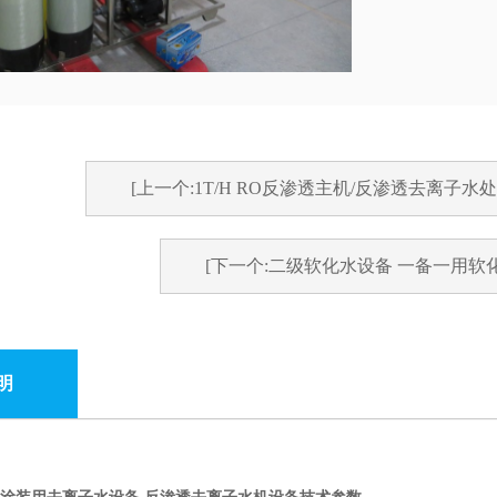
[上一个:1T/H RO反渗透主机/反渗透去离子水
[下一个:二级软化水设备 一备一用软
明