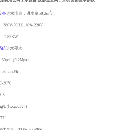
面涂装用去离子水设备
,
反渗透去离子水机设备技术参数
3
设备
进水流量：进水量≥
0.2m
/h
：
380V/50HZ
±
10% 220V
为：
1.85KW
系统
进水要求
：
30psi
（
0.2Mpa
）
：≥
0.2m3/h
℃
-30
℃
6-8
g/L(
以
caco3
计
)
NTU
固体含量：
TDS<200PPM