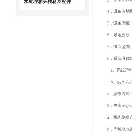
水处理相关耗材及配件
4．设备占地
5．设备高度
6．场地要求
7．供应范围
8．系统具体
a、系统运
b、供水方
c、操作方式
9．
去离子水
a．系统终端
b．产纯水水