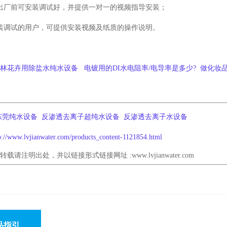
出厂前可安装调试好，并提供一对一的视频指导安装；
装调试的用户，可提供安装视频及纸质的操作说明。
园林花卉用除盐水纯水设备
电镀用的DI水电阻率/电导率是多少?
做化妆
东莞纯水设备
反渗透去离子超纯水设备
反渗透去离子水设备
p://www.lvjianwater.com/products_content-1121854.html
，转载请注明出处，并以链接形式链接网址 :
www.lvjianwater.com
品指引