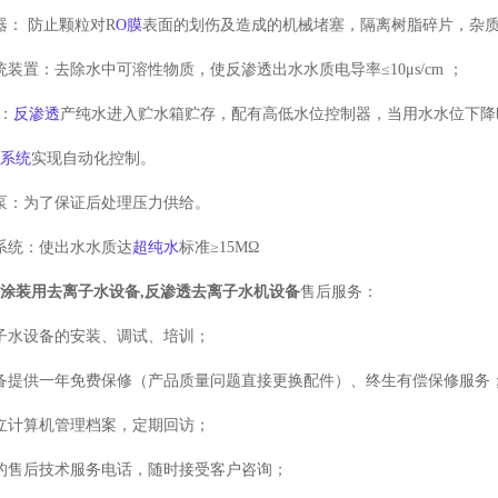
器： 防止颗粒对
R
O
膜
表面的划伤及造成的机械堵塞，隔离树脂碎片，杂
统装置：去除水中可溶性物质，使反渗透出水水质电导率≤
10
μ
s/cm
；
：
反渗透
产纯水进入贮水箱贮存，配有高低水位控制器，当用水水位下降
水系统
实现自动化控制。
泵：为了保证后处理压力供给。
系统：使出水水质达
超纯水
标准≥
15MΩ
面涂装用去离子水设备
,
反渗透去离子水机设备
售后服务：
子水设备的安装、调试、培训；
备提供一年免费保修（产品质量问题直接更换配件）、终生有偿保修服务
立计算机管理档案，定期回访；
的售后技术服务电话，随时接受客户咨询；