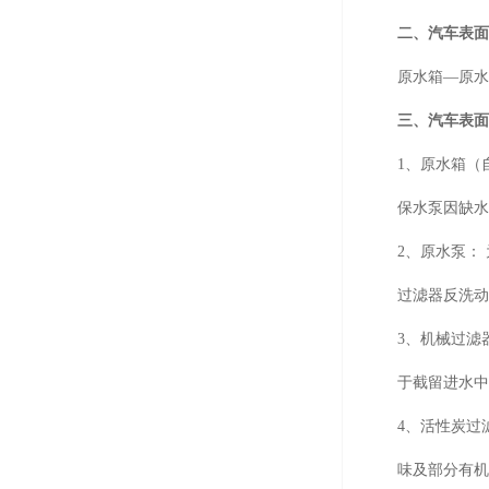
二、汽车表
原水箱
—
原
三、汽车表
1、原水箱（
保水泵因缺
2、原水泵：
过滤器反洗
3、机械过滤
于截留进水
4、活性炭过
味及部分有