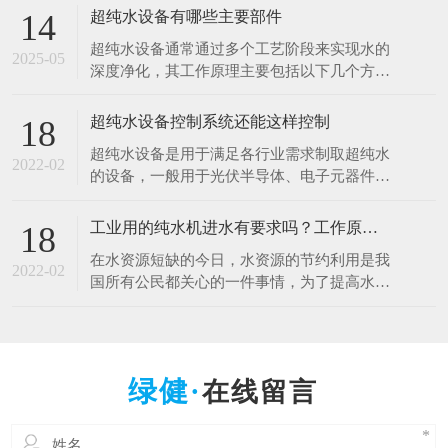
于清洗硅片、光刻、蚀刻等工艺。例如，芯片
超纯水设备有哪些主要部件
14
制造中，需要使用超纯水将硅片表面的杂质清
超纯水设备通常通过多个工艺阶段来实现水的
洗干净，以确保芯片的性能和良品率。哪怕是
2025-05
深度净化，其工作原理主要包括以下几个方
极其微量的杂质，都可能导致芯片电路短路或
面： 1.预处理原理 1.多介质过滤：利用砂滤器
其他性能问题
等设备，通过不同粒径的石英砂、无烟煤等介
超纯水设备控制系统还能这样控制
18
质，以物理拦截的方式去除水中的大颗粒杂
超纯水设备是用于满足各行业需求制取超纯水
质、悬浮物等，降低水的浊度，保护后续设备
2022-02
的设备，一般用于光伏半导体、电子元器件、
免受颗粒物质的磨损和堵塞。 2.活性炭吸附：
光电材料、生物质能源等行业。超纯水设备控
借助活性
制系统是十分的重要，控制着整一套超纯水设
工业用的纯水机进水有要求吗？工作原理什么？
18
备能正常工作，减少人工操作，提高效率。超
在水资源短缺的今日，水资源的节约利用是我
纯水设备控制系统采用全自动PLC人机界面控
2022-02
国所有公民都关心的一件事情，为了提高水资
制对水处理系统进行自动监测控制，可进行自
源的利用率，科研人员也在不断的创新中，工
动与手动运行方式
业用的纯水设备可以满足用户的出水水质要
求，那么纯水设备对于进水的水质是否有要求
呢，设备的工作原理是什么呢？ 工业纯水设
在线留言
备根据进水的原水质以及出水的水质要求不一
样的，设备主要由原水