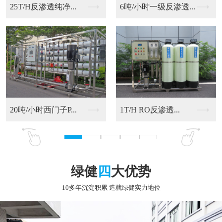
6吨/小时一级反渗透...
20吨/小时西门子P...
RO反渗透净化水设备
9T/H RO反渗透...
绿健
四
大优势
10多年沉淀积累 造就绿健实力地位