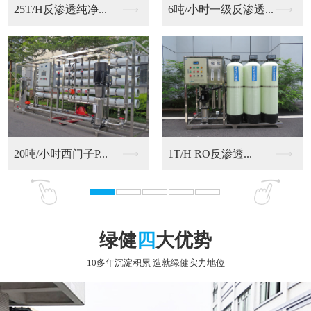
6吨/小时一级反渗透...
20吨/小时西门子P...
RO反渗透净化水设备
9T/H RO反渗透...
绿健
四
大优势
10多年沉淀积累 造就绿健实力地位