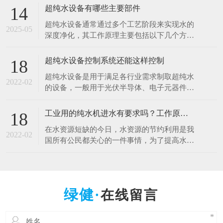
于清洗硅片、光刻、蚀刻等工艺。例如，芯片
超纯水设备有哪些主要部件
14
制造中，需要使用超纯水将硅片表面的杂质清
超纯水设备通常通过多个工艺阶段来实现水的
洗干净，以确保芯片的性能和良品率。哪怕是
2025-05
深度净化，其工作原理主要包括以下几个方
极其微量的杂质，都可能导致芯片电路短路或
面： 1.预处理原理 1.多介质过滤：利用砂滤器
其他性能问题
等设备，通过不同粒径的石英砂、无烟煤等介
超纯水设备控制系统还能这样控制
18
质，以物理拦截的方式去除水中的大颗粒杂
超纯水设备是用于满足各行业需求制取超纯水
质、悬浮物等，降低水的浊度，保护后续设备
2022-02
的设备，一般用于光伏半导体、电子元器件、
免受颗粒物质的磨损和堵塞。 2.活性炭吸附：
光电材料、生物质能源等行业。超纯水设备控
借助活性
制系统是十分的重要，控制着整一套超纯水设
工业用的纯水机进水有要求吗？工作原理什么？
18
备能正常工作，减少人工操作，提高效率。超
在水资源短缺的今日，水资源的节约利用是我
纯水设备控制系统采用全自动PLC人机界面控
2022-02
国所有公民都关心的一件事情，为了提高水资
制对水处理系统进行自动监测控制，可进行自
源的利用率，科研人员也在不断的创新中，工
动与手动运行方式
业用的纯水设备可以满足用户的出水水质要
求，那么纯水设备对于进水的水质是否有要求
呢，设备的工作原理是什么呢？ 工业纯水设
在线留言
备根据进水的原水质以及出水的水质要求不一
样的，设备主要由原水