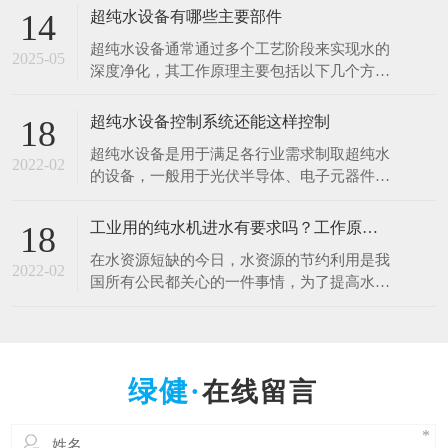
于清洗硅片、光刻、蚀刻等工艺。例如，芯片
超纯水设备有哪些主要部件
14
制造中，需要使用超纯水将硅片表面的杂质清
超纯水设备通常通过多个工艺阶段来实现水的
洗干净，以确保芯片的性能和良品率。哪怕是
2025-05
深度净化，其工作原理主要包括以下几个方
极其微量的杂质，都可能导致芯片电路短路或
面： 1.预处理原理 1.多介质过滤：利用砂滤器
其他性能问题
等设备，通过不同粒径的石英砂、无烟煤等介
超纯水设备控制系统还能这样控制
18
质，以物理拦截的方式去除水中的大颗粒杂
超纯水设备是用于满足各行业需求制取超纯水
质、悬浮物等，降低水的浊度，保护后续设备
2022-02
的设备，一般用于光伏半导体、电子元器件、
免受颗粒物质的磨损和堵塞。 2.活性炭吸附：
光电材料、生物质能源等行业。超纯水设备控
借助活性
制系统是十分的重要，控制着整一套超纯水设
工业用的纯水机进水有要求吗？工作原理什么？
18
备能正常工作，减少人工操作，提高效率。超
在水资源短缺的今日，水资源的节约利用是我
纯水设备控制系统采用全自动PLC人机界面控
2022-02
国所有公民都关心的一件事情，为了提高水资
制对水处理系统进行自动监测控制，可进行自
源的利用率，科研人员也在不断的创新中，工
动与手动运行方式
业用的纯水设备可以满足用户的出水水质要
求，那么纯水设备对于进水的水质是否有要求
呢，设备的工作原理是什么呢？ 工业纯水设
在线留言
备根据进水的原水质以及出水的水质要求不一
样的，设备主要由原水