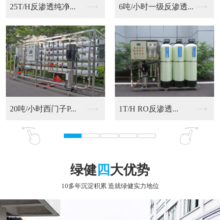
6吨/小时一级反渗透...
20吨/小时西门子P...
RO反渗透净化水设备
9T/H RO反渗透...
绿健
四
大优势
10多年沉淀积累 造就绿健实力地位